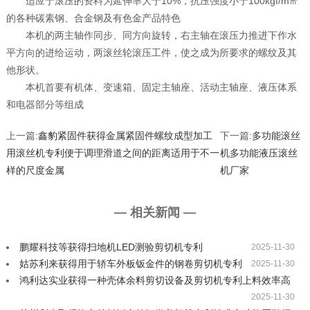
适应于滚压的资料为延伸率大于10%，抗压强度小于100kgf/m㎡
的各种碳素钢、合金钢及有色金产品特色
本机的两主轴作同步、同方向旋转，右主轴在滚压力推进下作水
平方向的进给运动，两滚丝轮滚压工件，使之成为所要求的螺纹及其
他形状。
本机首要有机体、变速箱、固定主轴座、活动主轴座、液压体系
和电器部分等组成
上一篇:
鑫豹紧固件获得金属紧固件螺纹成型加工
下一篇:
多功能滚丝
用滚丝机专利便于调理滑道之间的距离适用于不一
机多功能液压滚丝
样的尺度金属
机厂家
— 相关新闻 —
鹏耀科技等获得扫地机LED测验剪切机专利
2025-11-30
姑苏利来获得用于轿车外板钣金件的钢卷剪切机专利
2025-11-30
鸿利达实业获得一种壳体余料剪切设备及剪切机专利上料效率高
2025-11-30