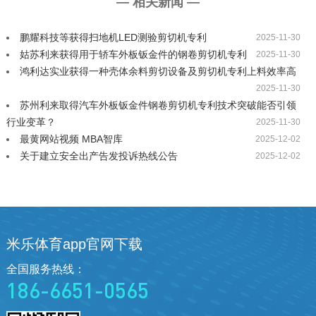
— 相关新闻 —
鹏耀科技等获得扫地机LED测验剪切机专利
2025-11-30
姑苏利来获得用于轿车外板钣金件的钢卷剪切机专利
2025-11-30
鸿利达实业获得一种壳体余料剪切设备及剪切机专利上料效率高
2025-11-30
苏州利来取得汽车外板钣金件钢卷剪切机专利技术突破能否引领
行业变革？
2025-11-30
最黄网站视频 MBA智库
2025-12-02
关于建立安全出产告发投诉热线公告
2025-12-02
米乐体育app官网下载
全国服务热线：
186-6651-0565