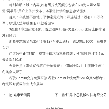
特别声明：以上内容(如有图片或视频亦包含在内)为自媒体渠
道“网易号”用户上传并发布，本渠道仅供给信息存储服务。
普京：乌克兰不割地，平和毫无或许；泽连斯基：没有100万乌
军，欧洲无法单独面临 狼叔看国际
3连胜！我国莎娃杀疯：首进澳网16强+奖金230万 国际上的排名
冲到第33
浙商单志敏父亲出殡！曝127车职工送行，送100回1000，花费超
百万
门店数中止“狂飙”，华莱士请求新三板摘牌，推“咖啡包月”9.9元
最多喝210杯
今天热点：车银优代言广告被躲藏；《巅峰对决》主演担任米兰
冬奥会火炬手……
谷歌Gemini变身免费家教 谷歌Gemini上线免费SAT全真AI模考，
考完即时反应并生成专属学...
上一篇:
健康新闻网
下一篇:
江苏中思机械科技有限公司