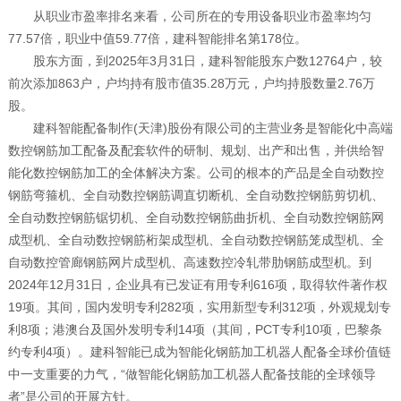
从职业市盈率排名来看，公司所在的专用设备职业市盈率均匀
77.57倍，职业中值59.77倍，建科智能排名第178位。
股东方面，到2025年3月31日，建科智能股东户数12764户，较
前次添加863户，户均持有股市值35.28万元，户均持股数量2.76万
股。
建科智能配备制作(天津)股份有限公司的主营业务是智能化中高端
数控钢筋加工配备及配套软件的研制、规划、出产和出售，并供给智
能化数控钢筋加工的全体解决方案。公司的根本的产品是全自动数控
钢筋弯箍机、全自动数控钢筋调直切断机、全自动数控钢筋剪切机、
全自动数控钢筋锯切机、全自动数控钢筋曲折机、全自动数控钢筋网
成型机、全自动数控钢筋桁架成型机、全自动数控钢筋笼成型机、全
自动数控管廊钢筋网片成型机、高速数控冷轧带肋钢筋成型机。到
2024年12月31日，企业具有已发证有用专利616项，取得软件著作权
19项。其间，国内发明专利282项，实用新型专利312项，外观规划专
利8项；港澳台及国外发明专利14项（其间，PCT专利10项，巴黎条
约专利4项）。建科智能已成为智能化钢筋加工机器人配备全球价值链
中一支重要的力气，“做智能化钢筋加工机器人配备技能的全球领导
者”是公司的开展方针。