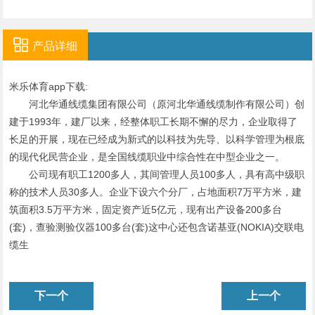
产品详细
米乐体育app下载:
河北华通线缆集团有限公司（原河北华通线缆制作有限公司）创
建于1993年，建厂以来，经整体职工长期不懈的尽力，企业取得了
长足的开展，现在已经成为新式的以科技为先导、以科学管理为根底
的现代化民营企业，是全国线缆职业中综合性在中型企业之一。
公司现有职工1200多人，其间管理人员100多人，具有高中级职
称的技术人员30多人。企业下设六个分厂，占地面积7万平方米，建
筑面积3.5万平方米，固定资产近5亿元，现有出产设备200多台
(套)，查验测验仪器100多台(套)这中心还包含诺基亚(NOKIA)交联电
缆生
下一个
上一个