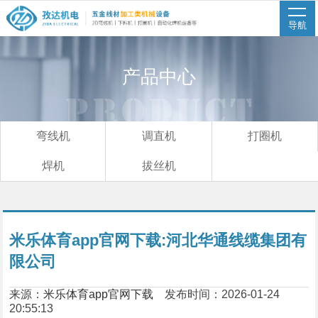
导航
产品中心
弯线机
调直机
打圈机
焊机
拔丝机
米乐体育app官网下载:河北华通线缆集团有
限公司
来源：
米乐体育app官网下载
发布时间：2026-01-24
20:55:13